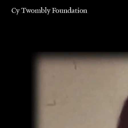
Cy Twombly Foundation